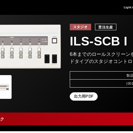
Light 
スタジオ
受注生産
ILS-SCB I
6本までのロールスクリーン
ドタイプのスタジオコントロ
製
［00
出力用PDF
ク