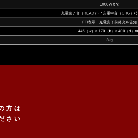
1000Wまで
充電完了音（READY）/ 充電中音（CHG）/ 
FFI表示 充電完了前発光を告知
445（w）× 170（h）× 400（d）
8kg
。
の方は
ださい