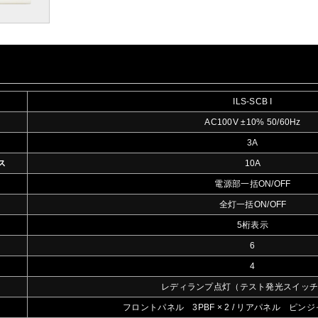
ILS-SCB I
AC100V ±10% 50/60Hz
3A
ス
10A
電源部一括ON/OFF
全灯一括ON/OFF
5桁表示
6
4
レディランプ点灯（テスト発光スイッ
フロントパネル 3PBF × 2 / リアパネル ピンジ